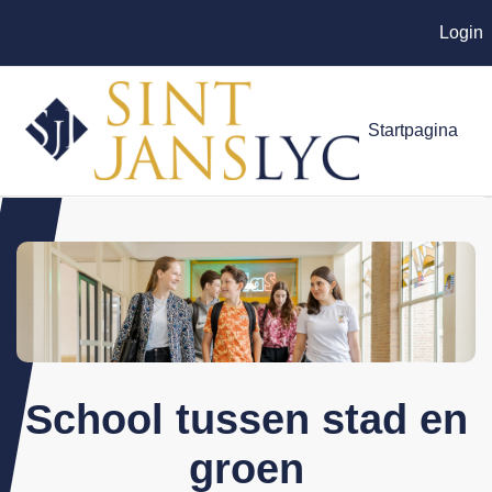
Login
Ga naar hoofdinhoud
Startpagina
School tussen stad en
groen