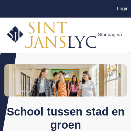
Login
Ga naar hoofdinhoud
Startpagina
School tussen stad en
groen